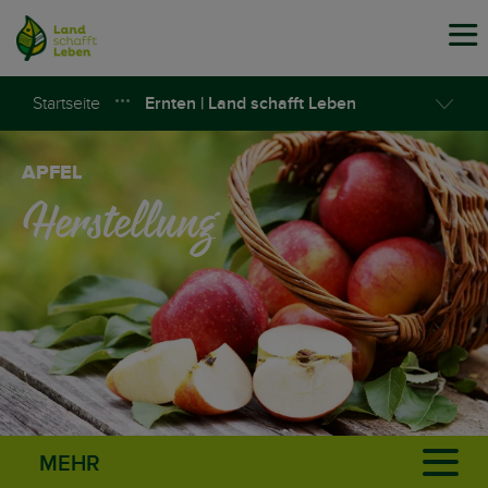
Tog
navi
Startseite
Ernten | Land schafft Leben
APFEL
Herstellung
MEHR