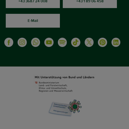
+43 3687 24 008
+43 1 89 06 458
E-Mail