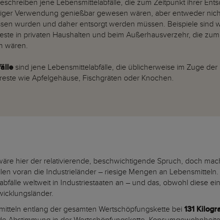
eschreiben jene Lebensmittelabfälle, die zum Zeitpunkt ihrer En
eitiger Verwendung genießbar gewesen wären, aber entweder nic
sen wurden und daher entsorgt werden müssen. Beispiele sind 
reste in privaten Haushalten und beim Außerhausverzehr, die zu
n wären.
fälle
sind jene Lebensmittelabfälle, die üblicherweise im Zuge der
sreste wie Apfelgehäuse, Fischgräten oder Knochen.
“ wäre hier der relativierende, beschwichtigende Spruch, doch mac
en voran die Industrieländer – riesige Mengen an Lebensmitteln.
abfälle weltweit in Industriestaaten an – und das, obwohl diese ei
icklungsländer.
smitteln entlang der gesamten Wertschöpfungskette bei
131 Kilog