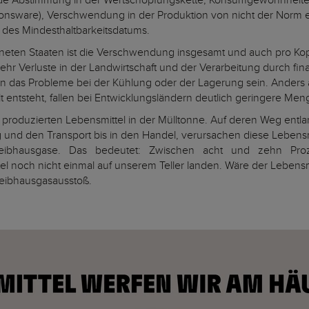
de Abstimmung in der Wertschöpfungskette, Konsumgewohnheiten
tionsware), Verschwendung in der Produktion von nicht der Norm
ch des Mindesthaltbarkeitsdatums.
neten Staaten ist die Verschwendung insgesamt und auch pro Kopf 
ehr Verluste in der Landwirtschaft und der Verarbeitung durch fin
 das Probleme bei der Kühlung oder der Lagerung sein. Anders als
t entsteht, fallen bei Entwicklungsländern deutlich geringere Men
 produzierten Lebensmittel in der Mülltonne. Auf deren Weg entl
ung und den Transport bis in den Handel, verursachen diese L
Treibhausgase. Das bedeutet: Zwischen acht und zehn Proz
 noch nicht einmal auf unserem Teller landen. Wäre der Lebensmitt
reibhausgasausstoß.