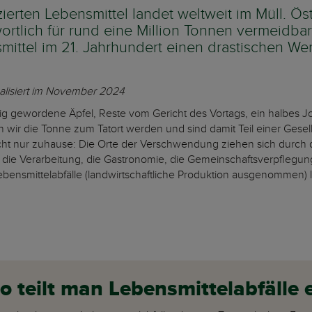
erten Lebensmittel landet weltweit im Müll. Öste
tlich für rund eine Million Tonnen vermeidbare
mittel im 21. Jahrhundert einen drastischen Wer
ualisiert im November 2024
ig gewordene Äpfel, Reste vom Gericht des Vortags, ein halbes Jo
wir die Tonne zum Tatort werden und sind damit Teil einer Gesells
cht nur zuhause: Die Orte der Verschwendung ziehen sich durch 
r die Verarbeitung, die Gastronomie, die Gemeinschaftsverpflegu
nsmittelabfälle (landwirtschaftliche Produktion ausgenommen) l
 teilt man Lebensmittelabfälle e