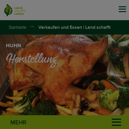
Tog
navi
Startseite
Verkaufen und Essen | Land schafft
Leben
HUHN
Herstellung
MEHR