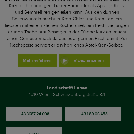
Kren nicht nur in geriebener Form oder als Apfel-, Obers-
und Semmelkren genießen kann. Aus den dünnen
Seitenwurzeln macht er Kren-Chips und Kren-Tee, am
liebsten mit einem kleinen Kocher direkt am Feld. Die jungen
grünen Triebe brät Reisinger in der Pfanne kurz an, macht
einen Gemüse-Snack daraus oder garniert Fisch damit. Zur
Nachspeise serviert er ein herrliches Apfel-Kren-Sorbet.
Mehr erfahren
Video ansehen
Land schafft Leben
1010 Wien | Schwarzenbergstraße 8/1
+43 3687 24 008
+43 1 89 06 458