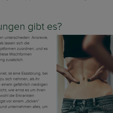
ungen gibt es?
en unterschieden: Anorexie,
s lassen sich die
uptformen zuordnen, und es
Diese Mischformen
g zusätzlich.
et, ist eine Essstörung, bei
zu sich nehmen, als ihr
zu einem gefährlich niedrigen
icht, wie ernst es um ihren
bwohl die Erkrankten
ngst vor einem „dicken“
m und unternehmen alles, um