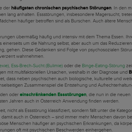
ne der
häufigsten chronischen psychischen Störungen
. In den m
en lang anhalten. Essstörungen, insbesondere Magersucht, treten 
Mädchen häufiger betroffen sind als Burschen. Auch ältere Mens
störungen übermäßig häufig und intensiv mit dem Thema Essen. Ih
s einerseits um die Nahrung selbst, aber auch um das Reduziere
ng, gehen. Diese Gedanken sind Folge von psychosozialen Störu
k verzerrt wahrnehmen.
exie),
Ess-Brech-Sucht (Bulimie)
oder die
Binge-Eating-Störung
zei
n mit multifaktoriellen Ursachen, weshalb in der Diagnose und
B
 dass neben psychischen auch biologische, kulturelle und weiter
selseitigen Zusammenspiel die Entstehung und Aufrechterhaltu
nden oder
einschränkenden Essstörungen
, die nun in die neuen
en Jahren auch in Österreich Anwendung finden werden.
gkeit, nicht als Essstörung klassifiziert, sondern fällt unter die Kate
d damit auch in Österreich – sind immer mehr Menschen davon bet
pöse Menschen häufiger an psychischen Erkrankungen, da körper
ungen oft mit psychischen Beschwerden einhergehen.