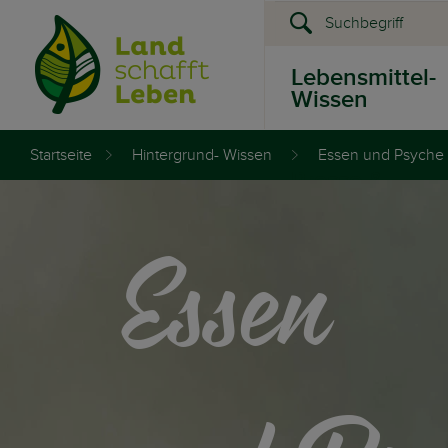
Lebensmittel-
Wissen
Startseite
Hintergrund- Wissen
Essen und Psyche
Presse &
Events
Essen