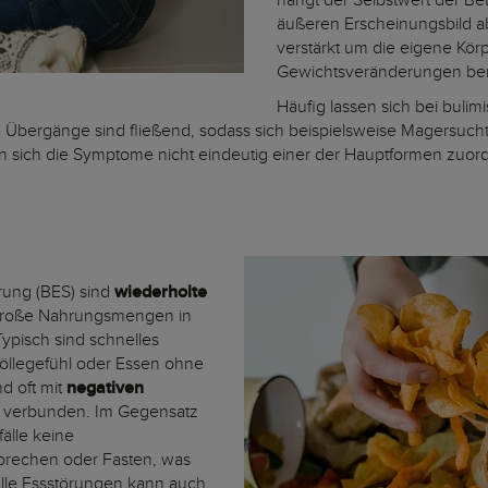
hängt der Selbstwert der Be
äußeren Erscheinungsbild a
verstärkt um die eigene Kö
Gewichtsveränderungen be
Häufig lassen sich bei buli
Übergänge sind fließend, sodass sich beispielsweise Magersucht 
en sich die Symptome nicht eindeutig einer der Hauptformen zuo
örung (BES) sind
wiederholte
 große Nahrungsmengen in
Typisch sind schnelles
llegefühl oder Essen ohne
d oft mit
negativen
verbunden. Im Gegensatz
fälle keine
rechen oder Fasten, was
alle Essstörungen kann auch