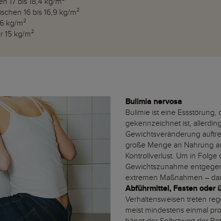
n 17 bis 18,4 kg/m²
chen 16 bis 16,9 kg/m²
16 kg/m²
r 15 kg/m²
Bulimia nervosa
Bulimie ist eine Essstörung,
gekennzeichnet ist, allerdin
Gewichtsveränderung auftret
große Menge an Nahrung au
Kontrollverlust. Um in Folge
Gewichtszunahme entgegenz
extremen Maßnahmen – da
Abführmittel, Fasten oder
Verhaltensweisen treten re
meist mindestens einmal pr