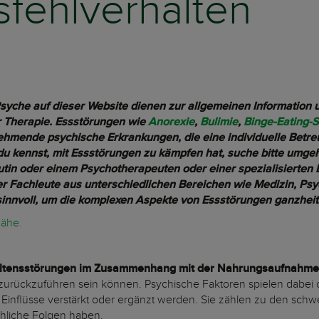
fehlverhalten
yche auf dieser Website dienen zur allgemeinen Information un
r Therapie. Essstörungen wie
Anorexie
,
Bulimie
,
Binge-Eating-
hmende psychische Erkrankungen, die eine individuelle Betreu
u kennst, mit Essstörungen zu kämpfen hat, suche bitte umgeh
tin oder einem Psychotherapeuten oder einer spezialisierten B
er Fachleute aus unterschiedlichen Bereichen wie Medizin, Psy
sinnvoll, um die komplexen Aspekte von Essstörungen ganzheit
 Nähe.
ltensstörungen im Zusammenhang mit der Nahrungsaufnahme
) zurückzuführen sein können. Psychische Faktoren spielen dabei o
le Einflüsse verstärkt oder ergänzt werden. Sie zählen zu den s
hliche Folgen haben.