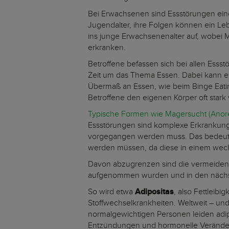
Bei Erwachsenen sind Essstörungen ei
Jugendalter, ihre Folgen können ein Leb
ins junge Erwachsenenalter auf, wobei 
erkranken.
Betroffene befassen sich bei allen Ess
Zeit um das Thema Essen. Dabei kann e
Übermaß an Essen, wie beim Binge Eati
Betroffene den eigenen Körper oft star
Typische Formen wie Magersucht (Anor
Essstörungen sind komplexe Erkrankunge
vorgegangen werden muss. Das bedeutet,
werden müssen, da diese in einem wech
Davon abzugrenzen sind die vermeide
aufgenommen wurden und in den nächst
So wird etwa
Adipositas
, also Fettleibi
Stoffwechselkrankheiten. Weltweit – un
normalgewichtigen Personen leiden adi
Entzündungen und hormonelle Veränder