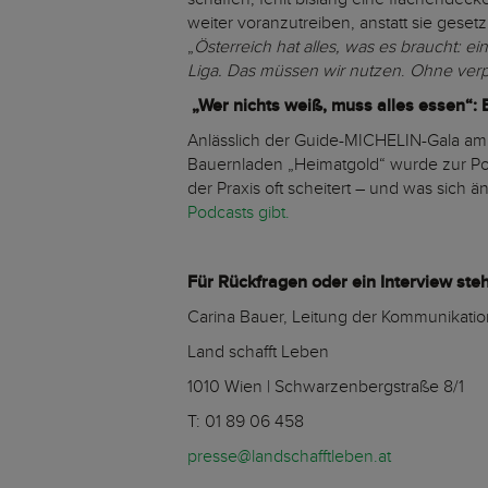
weiter voranzutreiben, anstatt sie gese
„
Österreich hat alles, was es braucht: ei
Liga. Das müssen wir nutzen
.
Ohne verpf
„Wer nichts weiß, muss alles essen“:
Anlässlich der Guide-MICHELIN-Gala am D
Bauernladen „Heimatgold“ wurde zur Pod
der Praxis oft scheitert – und was sich
Podcasts gibt.
Für Rückfragen oder ein Interview ste
Carina Bauer, Leitung der Kommunikatio
Land schafft Leben
1010 Wien | Schwarzenbergstraße 8/1
T: 01 89 06 458
presse@landschafftleben.at