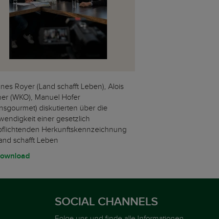
nes Royer (Land schafft Leben), Alois
ner (WKO), Manuel Hofer
ansgourmet) diskutierten über die
wendigkeit einer gesetzlich
pflichtenden Herkunftskennzeichnung
and schafft Leben
ownload
SOCIAL CHANNELS
Folge uns und finde alle Informationen