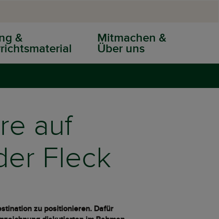
ng &
Mitmachen &
richtsmaterial
Über uns
re auf
der Fleck
tination zu positionieren. Dafür