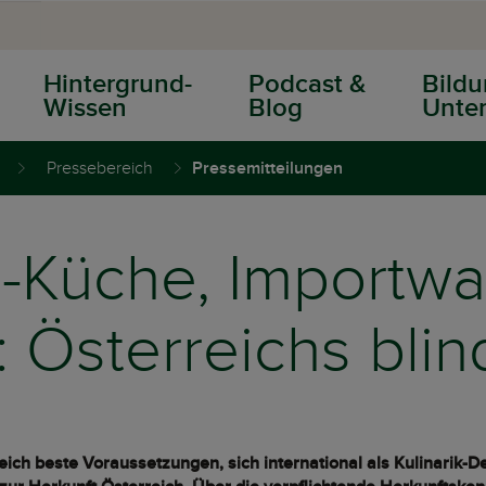
Hintergrund-
Podcast &
Bildu
Wissen
Blog
Unter
Pressebereich
Pressemitteilungen
-Küche, Importwa
: Österreichs blin
ch beste Voraussetzungen, sich international als Kulinarik-Des