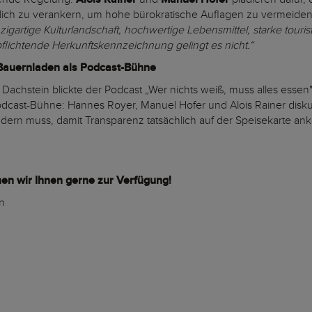
tzlich zu verankern, um hohe bürokratische Auflagen zu vermeide
nzigartige Kulturlandschaft, hochwertige Lebensmittel, starke tour
lichtende Herkunftskennzeichnung gelingt es nicht.“
 Bauernladen als Podcast-Bühne
achstein blickte der Podcast „Wer nichts weiß, muss alles essen
cast-Bühne: Hannes Royer, Manuel Hofer und Alois Rainer diskuti
 ändern muss, damit Transparenz tatsächlich auf der Speisekarte a
hen wir Ihnen gerne zur Verfügung!
n