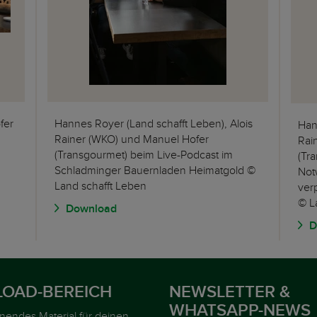
fer
Hannes Royer (Land schafft Leben), Alois
Han
Rainer (WKO) und Manuel Hofer
Rai
(Transgourmet) beim Live-Podcast im
(Tr
Schladminger Bauernladen Heimatgold ©
Not
Land schafft Leben
ver
© L
Download
D
OAD-BEREICH
NEWSLETTER &
WHATSAPP-NEWS
nnendes Material für deinen