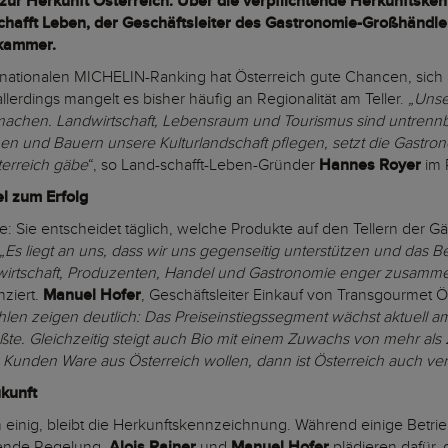
 zur Herkunft Österreich. Über die verpflichtende Herkunftsk
schafft Leben, der Geschäftsleiter des Gastronomie-Großhändl
kammer.
nationalen MICHELIN-Ranking hat Österreich gute Chancen, sich a
allerdings mangelt es bisher häufig an Regionalität am Teller.
„Unse
machen.
Landwirtschaft, Lebensraum und Tourismus sind untrennba
 und Bauern unsere Kulturlandschaft pflegen, setzt die Gastron
terreich gäbe
“, so Land-schafft-Leben-Gründer
Hannes Royer
im 
el zum Erfolg
le: Sie entscheidet täglich, welche Produkte auf den Tellern der G
„Es liegt an uns, dass wir uns gegenseitig unterstützen und das 
dwirtschaft, Produzenten, Handel und Gastronomie enger zusamme
nziert.
Manuel Hofer
, Geschäftsleiter Einkauf von Transgourmet Ö
len zeigen deutlich: Das Preiseinstiegssegment wächst aktuell am 
te. Gleichzeitig steigt auch Bio mit einem Zuwachs von mehr als
Kunden Ware aus Österreich wollen, dann ist Österreich auch ver
kunft
ch einig, bleibt die Herkunftskennzeichnung. Während einige Betrieb
ckende Regelung.
Alois Rainer
und
Manuel Hofer
plädieren dafür, 