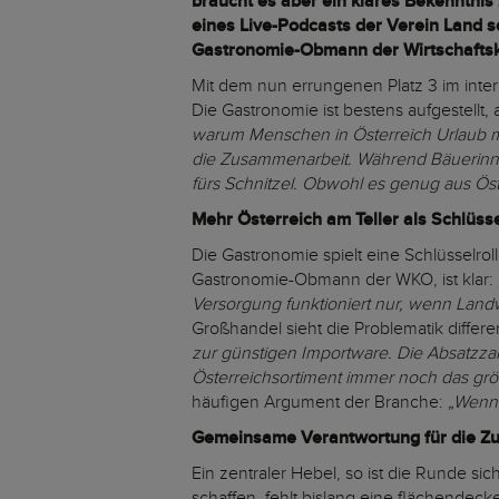
braucht es aber ein klares Bekenntnis
eines Live-Podcasts der Verein Land 
Gastronomie-Obmann der Wirtschafts
Mit dem nun errungenen Platz 3 im inter
Die Gastronomie ist bestens aufgestellt, 
warum Menschen in Österreich Urlaub 
die Zusammenarbeit. Während Bäuerinnen
fürs Schnitzel. Obwohl es genug aus Ös
Mehr Österreich am Teller als Schlüss
Die Gastronomie spielt eine Schlüsselrol
Gastronomie-Obmann der WKO, ist klar:
Versorgung funktioniert nur, wenn Lan
Großhandel sieht die Problematik differe
zur günstigen Importware. Die Absatzzah
Österreichsortiment immer noch das größ
häufigen Argument der Branche:
„Wenn 
Gemeinsame Verantwortung für die Zu
Ein zentraler Hebel, so ist die Runde si
schaffen, fehlt bislang eine flächende