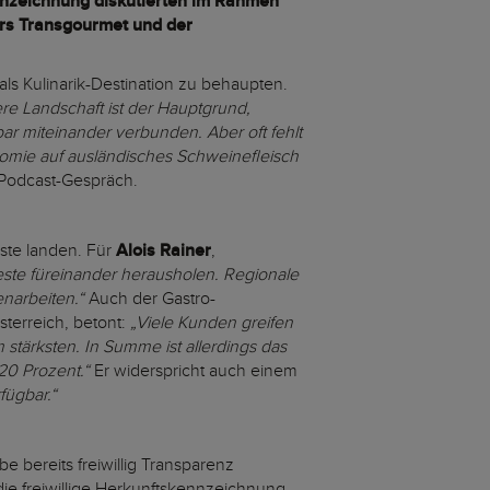
ennzeichnung diskutierten im Rahmen
ers Transgourmet und der
ls Kulinarik-Destination zu behaupten.
re Landschaft ist der Hauptgrund,
r miteinander verbunden. Aber oft fehlt
omie auf ausländisches Schweinefleisch
Podcast-Gespräch.
äste landen. Für
Alois Rainer
,
Beste füreinander herausholen. Regionale
narbeiten.“
Auch der Gastro-
sterreich, betont:
„Viele Kunden greifen
stärksten. In Summe ist allerdings das
 20 Prozent.“
Er widerspricht auch einem
fügbar.“
e bereits freiwillig Transparenz
die freiwillige Herkunftskennzeichnung