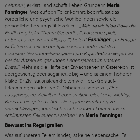
nehmen“,
erklärt Land-schafft-Leben-Gründerin
Maria
Fanninger
. Was auf den Teller kommt, beeinflusst das
körperliche und psychische Wohlbefinden sowie die
persönliche Leistungsfähigkeit mit.
„Welche wichtige Rolle die
Ernährung beim Thema Gesundheitsvorsorge spielt,
unterschätzen wir im Alltag oft“,
betont
Fanninger
. „In Europa
ist Österreich mit an der Spitze jener Länder mit den
höchsten Gesundheitsausgaben pro Kopf. Jedoch liegen wir
bei der Anzahl an gesunden Lebensjahren im unteren
Drittel.
“ Mehr als die Hälfte der Erwachsenen in Österreich ist
übergewichtig oder sogar fettleibig – und ist einem höheren
Risiko für Zivilisationskrankheiten wie Herz-Kreislauf-
Erkrankungen oder Typ-2-Diabetes ausgesetzt.
„Eine
ausgewogene Vielfalt an Lebensmitteln bildet eine wichtige
Basis für ein gutes Leben. Die eigene Ernährung zu
vernachlässigen, lohnt sich nicht, sondern kommt uns im
schlimmsten Fall teuer zu stehen“
, so
Maria
Fanninger
.
Bewusst ins Regal greifen
Was auf unseren Tellern landet, ist keine Nebensache. Es