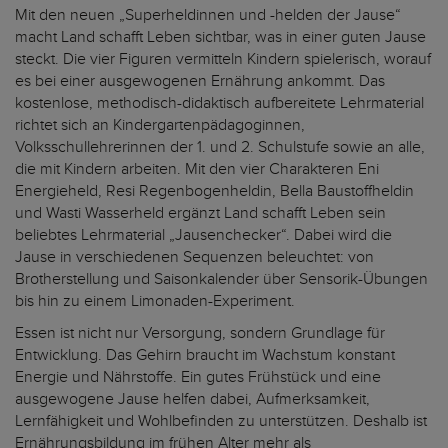
Mit den neuen „Superheldinnen und -helden der Jause“
macht Land schafft Leben sichtbar, was in einer guten Jause
steckt. Die vier Figuren vermitteln Kindern spielerisch, worauf
es bei einer ausgewogenen Ernährung ankommt. Das
kostenlose, methodisch-didaktisch aufbereitete Lehrmaterial
richtet sich an Kindergartenpädagoginnen,
Volksschullehrerinnen der 1. und 2. Schulstufe sowie an alle,
die mit Kindern arbeiten. Mit den vier Charakteren Eni
Energieheld, Resi Regenbogenheldin, Bella Baustoffheldin
und Wasti Wasserheld ergänzt Land schafft Leben sein
beliebtes Lehrmaterial „Jausenchecker“. Dabei wird die
Jause in verschiedenen Sequenzen beleuchtet: von
Brotherstellung und Saisonkalender über Sensorik-Übungen
bis hin zu einem Limonaden-Experiment.
Essen ist nicht nur Versorgung, sondern Grundlage für
Entwicklung. Das Gehirn braucht im Wachstum konstant
Energie und Nährstoffe. Ein gutes Frühstück und eine
ausgewogene Jause helfen dabei, Aufmerksamkeit,
Lernfähigkeit und Wohlbefinden zu unterstützen. Deshalb ist
Ernährungsbildung im frühen Alter mehr als